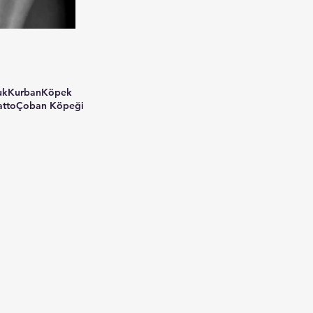
uk
Kurban
Köpek
a
tto
Çoban Köpeği