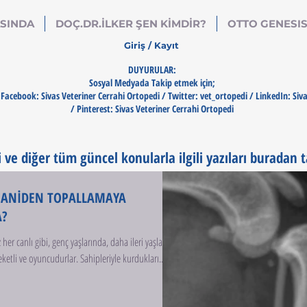
SINDA
DOÇ.DR.İLKER ŞEN KİMDİR?
OTTO GENESI
Giriş / Kayıt
DUYURULAR:
Sosyal Medyada Takip etmek için;
Facebook: Sivas Veteriner Cerrahi Ortopedi / Twitter: vet_ortopedi / LinkedIn: Siv
/ Pinterest: Sivas Veteriner Cerrahi Ortopedi
 ve diğer tüm güncel konularla ilgili yazıları buradan t
 ANİDEN TOPALLAMAYA
A?
her canlı gibi, genç yaşlarında, daha ileri yaşlara
ketli ve oyuncudurlar. Sahipleriyle kurdukları...