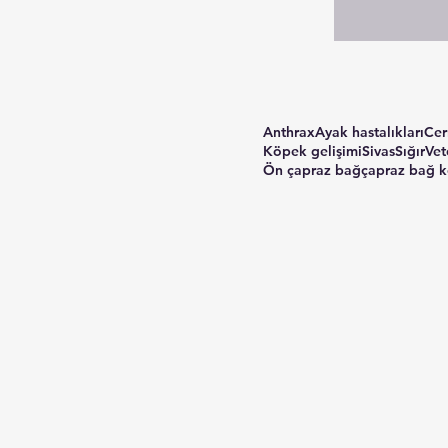
Anthrax
Ayak hastalıkları
Cer
Köpek gelişimi
Sivas
Sığır
Vet
Ön çapraz bağ
çapraz bağ k