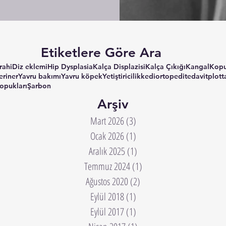
Etiketlere Göre Ara
rahi
Diz eklemi
Hip Dysplasia
Kalça Displazisi
Kalça Çıkığı
Kangal
Kop
eriner
Yavru bakımı
Yavru köpek
Yetiştiricilik
kedi
ortopedi
tedavi
tplo
tt
opukları
Şarbon
Arşiv
Mart 2026
(3)
3 yazı
Ocak 2026
(1)
1 yazı
Aralık 2025
(1)
1 yazı
Temmuz 2024
(1)
1 yazı
Ağustos 2020
(2)
2 yazı
Eylül 2018
(1)
1 yazı
Eylül 2017
(1)
1 yazı