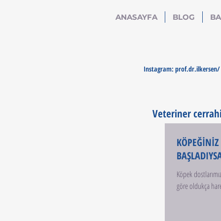
ANASAYFA
BLOG
BA
Instagram: prof.dr.ilkersen/ 
Veteriner cerrahi
KÖPEĞİNİZ
BAŞLADIYS
Köpek dostlarımız 
göre oldukça hare