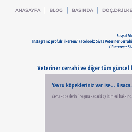
ANASAYFA
BLOG
BASINDA
DOÇ.DR.İLKE
Sosyal Me
Instagram: prof.dr.ilkersen/ Facebook: Sivas Veteriner Cerrahi
/ Pinterest: Si
Veteriner cerrahi ve diğer tüm güncel ko
Yavru köpekleriniz var ise... Kısaca.
Yavru köpeklerin 1 yaşına kadarki gelişimleri hakkında 