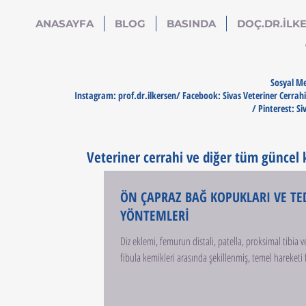
ANASAYFA
BLOG
BASINDA
DOÇ.DR.İLKE
Sosyal Me
Instagram: prof.dr.ilkersen/ Facebook: Sivas Veteriner Cerrahi
/ Pinterest: Si
Veteriner cerrahi ve diğer tüm güncel ko
ÖN ÇAPRAZ BAĞ KOPUKLARI VE TE
YÖNTEMLERİ
Diz eklemi, femurun distali, patella, proksimal tibia 
fibula kemikleri arasında şekillenmiş, temel hareketi f