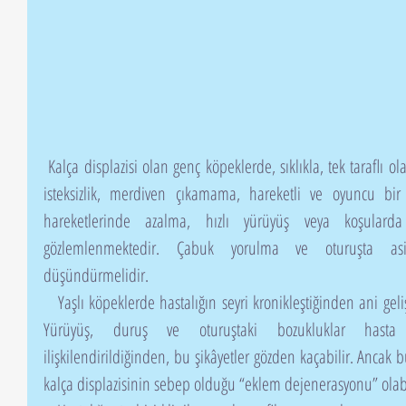
 Kalça displazisi olan genç köpeklerde, sıklıkla, tek taraflı olarak arka bacakta topallık, yürüyüşte 
isteksizlik, merdiven çıkamama, hareketli ve oyuncu bi
hareketlerinde azalma, hızlı yürüyüş veya koşularda
gözlemlenmektedir. Çabuk yorulma ve oturuşta asimet
düşündürmelidir.
   Yaşlı köpeklerde hastalığın seyri kronikleştiğinden ani gelişen bir topallık söz konusu değildir. 
Yürüyüş, duruş ve oturuştaki bozukluklar hasta sa
ilişkilendirildiğinden, bu şikâyetler gözden kaçabilir. Ancak
kalça displazisinin sebep olduğu “eklem dejenerasyonu” olabi