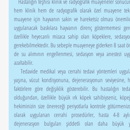
   Hastalığın teşhisi klinik ve radyografik muayeneler sonucunda yapılır. Bu hastalığın teşhisinde 
hem klinik hem de radyografik olarak özel muayene teknik
muayene için hayvanın sakin ve hareketsiz olması önemli
uygulanacak baskılara hayvanın direnç göstermemesi gerek
özellikle heyecanlı mizaca sahip olan köpeklere, sedasyo
gerekebilmektedir. Bu sebeple muayeneye giderken 8 saat ön
de su alımının engellenmesi, sedasyon veya anestezi uygu
azaltabilir. 
   Tedavide medikal veya cerrahi tedavi yöntemleri uygulanmaktadır. Ancak tedavi hastanın 
yaşına, vücut kondisyonuna, dejenerasyonun seviyesine, has
faktörlere göre değişiklik gösterebilir. Bu hastalığın te
olduğundan, özellikle büyük ırk köpek sahibiyseniz, köpeği
hekiminizin size önereceği periyotlarla kontrole götürmenizd
olarak uygulanan cerrahi prosedürler, hasta 4-8 aylı
dejenerasyon bulguları şiddetli olan daha büyük ya