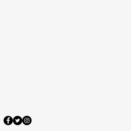
BANA ULAŞIN
DAHA DETAYLI
BİLGİLENDİRME İÇİN
LÜTFEN BURAYA YAZIN