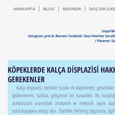
ANASAYFA
BLOG
BASINDA
DOÇ.DR.İLKE
Sosyal Me
Instagram: prof.dr.ilkersen/ Facebook: Sivas Veteriner Cerrahi
/ Pinterest: Si
KÖPEKLERDE KALÇA DİSPLAZİSİ HAK
GEREKENLER
   Kalça displazisi, özellikle büyük ırk köpeklerde, genellikle çift taraflı olarak kalça eklemlerinde 
gözlemlenen, kalıtsal, gelişimsel bir hastalıktır. Bu hasta
acetabulum arasındaki anatomik ve mekanik uyum kaybo
subluksasyona sebep olur. Özellikle ilerlemiş olgularda, ilgi