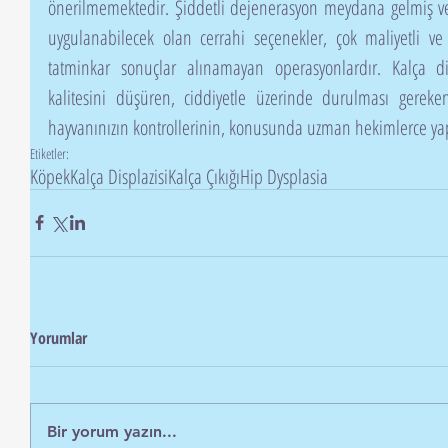
önerilmemektedir. Şiddetli dejenerasyon meydana gelmiş ve 
uygulanabilecek olan cerrahi seçenekler, çok maliyetli v
tatminkar sonuçlar alınamayan operasyonlardır. Kalça dis
kalitesini düşüren, ciddiyetle üzerinde durulması gereken 
hayvanınızın kontrollerinin, konusunda uzman hekimlerce yap
Etiketler:
Köpek
Kalça Displazisi
Kalça Çıkığı
Hip Dysplasia
Yorumlar
Bir yorum yazın...