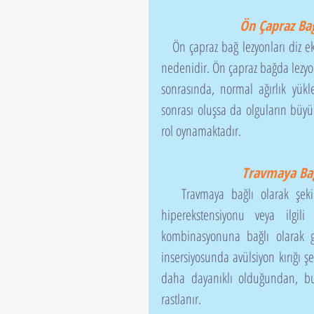
Ön Çapraz Ba
   Ön çapraz bağ lezyonları diz eklemi topallıklarının ve dejeneratif eklem hastalıklarının primer 
nedenidir. Ön çapraz bağda lezyon,
sonrasında, normal ağırlık yük
sonrası oluşsa da olguların büyük
rol oynamaktadır.
Travmaya Bağ
   Travmaya bağlı olarak şekillenen ön çapraz bağ lezyonları, ani şekillenen diz eklemi 
hiperekstensiyonu veya ilgil
kombinasyonuna bağlı olarak g
insersiyosunda avülsiyon kırığı ş
daha dayanıklı olduğundan, bu 
rastlanır.