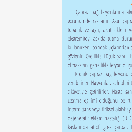
   Çapraz bağ lezyonlarına akut, kronik ve parsiyel lezyon oluşumu olmak üzere 3 klinik 
görünümde rastlanır. Akut çapraz
topallık ve ağrı, akut eklem ya
ekstremiteyi askıda tutma duru
kullanırken, parmak uçlarından de
gözlenir. Özellikle küçük yapılı k
olmaksızın, genellikle lezyon ol
   Kronik çapraz bağ lezyonu olan hayvanlar, ilgili ekstremitelerine daha uzun süre ağırlık 
verebilirler. Hayvanlar, sahipler
şikâyetiyle getirilirler. Hasta 
uzatma eğilimi olduğunu belirti
intermittans veya fiziksel aktivite
dejeneratif eklem hastalığı (DJ
kaslarında atrofi göze çarpar.