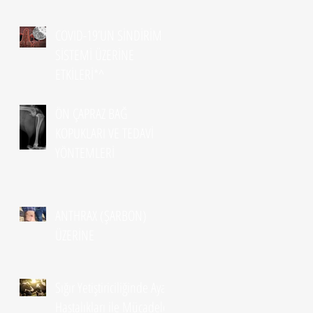
COVID-19’UN SİNDİRİM
SİSTEMİ ÜZERİNE
ETKİLERİ*^
ÖN ÇAPRAZ BAĞ
KOPUKLARI VE TEDAVİ
YÖNTEMLERİ
ANTHRAX (ŞARBON)
ÜZERİNE
Sığır Yetiştiriciliğinde Ayak
Hastalıkları ile Mücadele