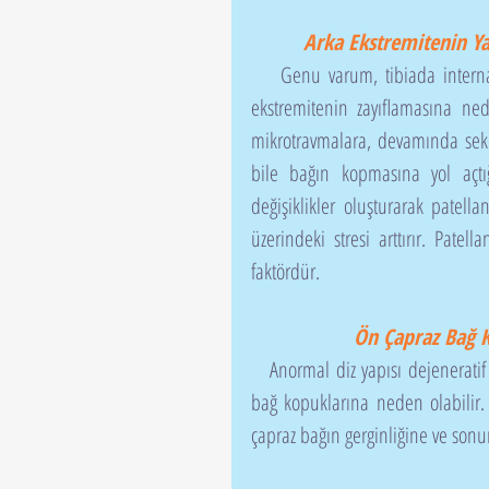
Arka Ekstremitenin Ya
    Genu varum, tibiada internal rotasyona, kalça displazisine, femurda angulasyona ve arka 
ekstremitenin zayıflamasına ne
mikrotravmalara, devamında seko
bile bağın kopmasına yol açtı
değişiklikler oluşturarak patel
üzerindeki stresi arttırır. Pate
faktördür.
Ön Çapraz Bağ K
   Anormal diz yapısı dejeneratif eklem hastalıklarına ve ligamentlerdeki yoğun stres, ön çapraz 
bağ kopuklarına neden olabilir. 
çapraz bağın gerginliğine ve son