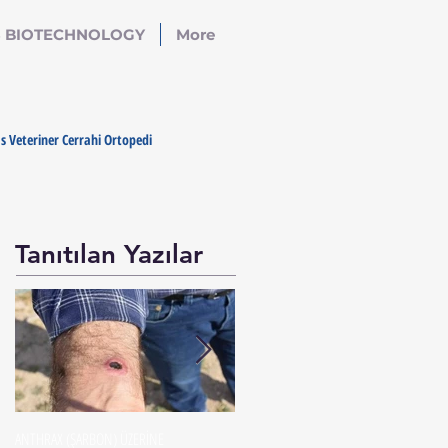
S BIOTECHNOLOGY
More
as Veteriner Cerrahi Ortopedi
Tanıtılan Yazılar
ANTHRAX (ŞARBON) ÜZERİNE
Sığır Yetiştiriciliğinde Ayak Hastalıkları ile