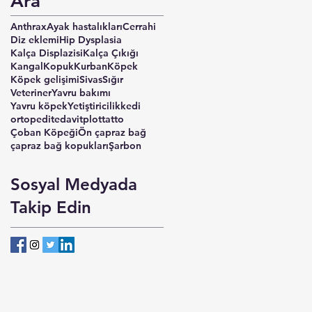
Ara
Anthrax
Ayak hastalıkları
Cerrahi
Diz eklemi
Hip Dysplasia
Kalça Displazisi
Kalça Çıkığı
Kangal
Kopuk
Kurban
Köpek
Köpek gelişimi
Sivas
Sığır
Veteriner
Yavru bakımı
Yavru köpek
Yetiştiricilik
kedi
ortopedi
tedavi
tplo
tta
tto
Çoban Köpeği
Ön çapraz bağ
çapraz bağ kopukları
Şarbon
Sosyal Medyada
Takip Edin