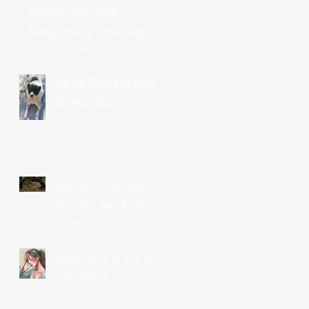
Veteriner Hekimlikte
Branşlaşma ve Uzmanlaşma:
Neden Önemli ve Hayvan
Sahipleri Ne Yapmalı?
BİR METRODA DONDU
İNSANLIĞIMIZ
Namlunun Ucundaki
Sessizlik: "Avcılık" Denen
Ölüm
Toxoplasma'ya kısa bir
bakış atalım