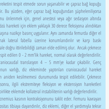
eketini tespit etmede sorun yaşanabilir ve çapraz bağ kopuğu 
ilir. Bu yüzden, eğer çapraz bağ kopuğundan şüpheleniliyorsa 
onu önlenmek için, genel anestezi veya ağır sedasyon altında 
ü hareketi için eklem yaklaşık 30 derece fleksiyona alındıktan 
aşına nazikçe basınç uygulanır. Aynı zamanda femurda diğer el 
mak lateral fabella üzerine konumlandırılır ve karşı baskı 
iale doğru ittirilebildiği zaman elde edilmiş olur.  Ancak çekmece 
spit edilen 0 - 2 mm’lik hareket, normal olarak değerlendirilir. 
raniocaudal translasyon 4 – 5 mm’ye kadar çıkabilir. Genç 
un varlığı, diz ekleminde yaptırılan craniocaudal hareket 
tin aniden kesilmemesi durumunda tespit edilebilir. Çekmece 
 sonra, ilgili ekstremiteye fleksiyon ve ekstensiyon hareketleri 
birlikte eklemde kollateral instabilitenin varlığı değerlendirilir.
itas tibiaya dayandırılır, diz eklemi, diğer el yardımıyla tekrar 