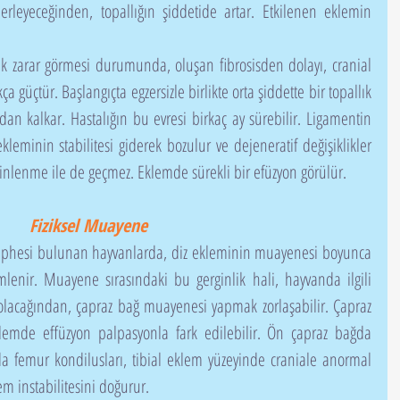
rleyeceğinden, topallığın şiddetide artar. Etkilenen eklemin 
a güçtür. Başlangıçta egzersizle birlikte orta şiddette bir topallık 
dan kalkar. Hastalığın bu evresi birkaç ay sürebilir. Ligamentin 
leminin stabilitesi giderek bozulur ve dejeneratif değişiklikler 
 dinlenme ile de geçmez. Eklemde sürekli bir efüzyon görülür.
Fiziksel Muayene
mlenir. Muayene sırasındaki bu gerginlik hali, hayvanda ilgili 
olacağından, çapraz bağ muayenesi yapmak zorlaşabilir. Çapraz 
mde effüzyon palpasyonla fark edilebilir. Ön çapraz bağda 
 femur kondilusları, tibial eklem yüzeyinde craniale anormal 
m instabilitesini doğurur.