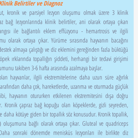
Klinik Belirtiler ve Diagnoz
 bağ lezyonlarında klinik belirtiler, ani olarak ortaya çıkan 
ngısı ile bağlantılı eklem effüzyonu - hemartrosis ve ilgili 
mu olarak ortaya çıkar. Yürüme sırasında hayvanın bacağını 
stek almaya çalıştığı ve diz eklemini gereğinden fazla büktüğü 
öpek ırklarında topallığın şiddeti, herhangi bir tedavi girişimi 
uşumunu takiben 3-6 hafta arasında azalmaya başlar.
i tarafından daha çok, hareketlerde, uzanma ve oturmada güçlük 
sahibi, hayvanın otururken etkilenen ekstremitesini dışa doğru 
r. Kronik çapraz bağ kopuğu olan köpeklerde, gizli seyreden, 
yle daha kötüye giden bir topallık söz konusudur. Kronik topallık, 
D) oluşumuna bağlı olarak ortaya çıkar. Gluteal ve quadriceps 
 Daha sonraki dönemde menisküs lezyonları ile birlikte diz 