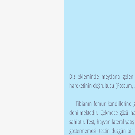
Diz ekleminde meydana gelen
hareketinin doğrultusu (Fossum, 
   Tibianın femur kondillerine göre daha craniale hareket etmesine “çekmece gözü hareketi” 
denilmektedir. Çekmece gözü har
sahiptir. Test, hayvan lateral yat
göstermemesi, testin düzgün bir ş