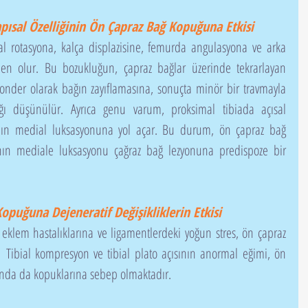
pısal Özelliğinin Ön Çapraz Bağ Kopuğuna Etkisi
den olur. Bu bozukluğun, çapraz bağlar üzerinde tekrarlayan 
nder olarak bağın zayıflamasına, sonuçta minör bir travmayla 
ğı düşünülür. Ayrıca genu varum, proksimal tibiada açısal 
lanın medial luksasyonuna yol açar. Bu durum, ön çapraz bağ 
llanın mediale luksasyonu çağraz bağ lezyonuna predispoze bir 
opuğuna Dejeneratif Değişikliklerin Etkisi
 Tibial kompresyon ve tibial plato açısının anormal eğimi, ön 
unda da kopuklarına sebep olmaktadır.