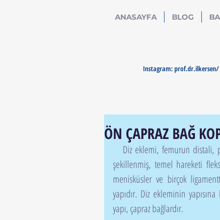
ANASAYFA
BLOG
BA
Instagram: prof.dr.ilkersen/ 
ÖN ÇAPRAZ BAĞ KOP
   Diz eklemi, femurun distali, patella, proksimal tibia ve proksimal fibula kemikleri arasında 
şekillenmiş, temel hareketi fle
menisküsler ve birçok ligament
yapıdır. Diz ekleminin yapısına 
yapı, çapraz bağlardır.