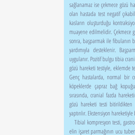
sağlanamaz ise çekmece gözü har
olan hastada test negatif çıkab
kasların oluşturduğu kontraksiy
muayene edilmelidir. Çekmece göz
sonra, başparmak ile fibulanın b
yardımıyla desteklenir. Başpar
uygulanır. Pozitif bulgu tibia cran
gözü hareketi testiyle, eklemde te
Genç hastalarda, normal bir c
köpeklerde çapraz bağ kopuğun
sırasında, cranial fazda hareke
gözü hareketi testi bitirildikten
yaptırılır. Ekstensiyon hareketiyle 
   Tibial kompresyon testi, gastrocnemius kasının kontraksiyonunu taklit eder. Femuru kavrayan 
elin işaret parmağının ucu tuberos