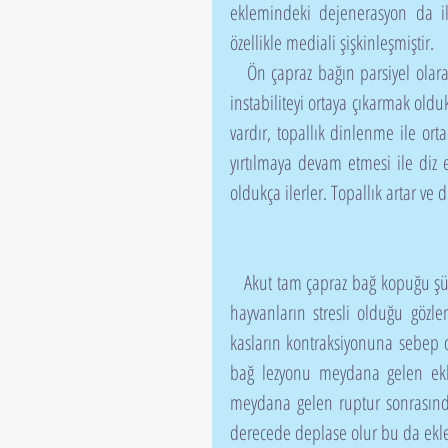
eklemindeki dejenerasyon da ile
özellikle mediali şişkinleşmiştir.
   Ön çapraz bağın parsiyel olarak zarar görmesi durumunda, oluşan fibrosisden dolayı, cranial 
instabiliteyi ortaya çıkarmak oldukç
vardır, topallık dinlenme ile orta
yırtılmaya devam etmesi ile diz ek
oldukça ilerler. Topallık artar ve
   Akut tam çapraz bağ kopuğu şüphesi bulunan hayvanlarda, diz ekleminin muayenesi boyunca 
hayvanların stresli olduğu gözle
kasların kontraksiyonuna sebep 
bağ lezyonu meydana gelen ekle
meydana gelen ruptur sonrasında
derecede deplase olur bu da ekle