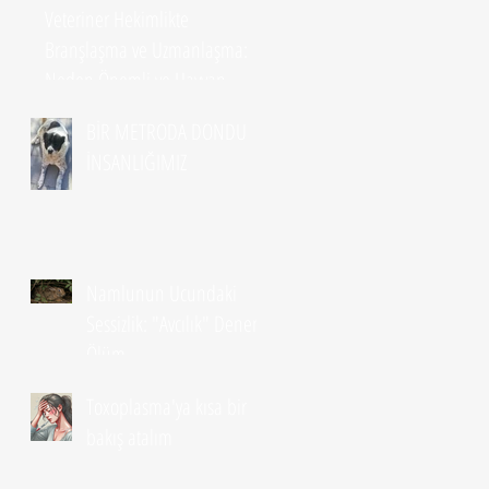
Veteriner Hekimlikte
Branşlaşma ve Uzmanlaşma:
Neden Önemli ve Hayvan
Sahipleri Ne Yapmalı?
BİR METRODA DONDU
İNSANLIĞIMIZ
Namlunun Ucundaki
Sessizlik: "Avcılık" Denen
Ölüm
Toxoplasma'ya kısa bir
bakış atalım