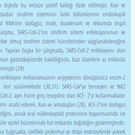
 dışkıda bu virüsün pozitif kaldığı ifade edilmiştir. Xiao ve 
stadan sindirim sisteminin farklı bölümlerinin endoskopik 
ral RNA’nın özofagus, mide, duodenum ve rektumda tespit 
 çalışma, SARS-CoV-2'nin sindirim sistemi enfeksiyonunun ve 
fekte olmuş sindirim sistemi hücrelerinden salgılanabileceğine 
r. Yapılan başka bir çalışmada, SARS-CoV-2 enfeksiyonu olan 
un gastroskopisinde bakıldığında, bazı ülserlerin az miktarda 
enmiştir (29).
 ileri sürülmektedir (30,31). SARS-CoV'ye benzeyen ve %82 
oV-2, aynı hücre giriş reseptörü olan ACE- 2'yi kullanmaktadır 
ini analiz ederek, Xiao ve arkadaşları (28), ACE-2'nin özofagus 
diğini, ancak viral nükleokapsid proteininin boyanmasında ise 
r epitel hücrelerinde bol miktarda dağıldığını göstermişlerdir. 
 bağırsakta, özellikle proksimal ve distal enterositlerde yüksek 