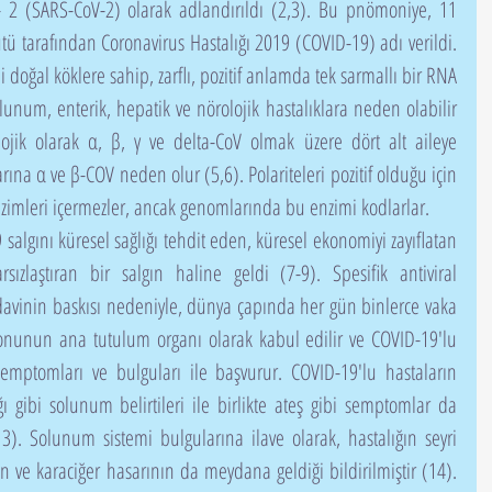
2 (SARS-CoV-2) olarak adlandırıldı (2,3). Bu pnömoniye, 11 
 tarafından Coronavirus Hastalığı 2019 (COVID-19) adı verildi. 
li doğal köklere sahip, zarflı, pozitif anlamda tek sarmallı bir RNA 
solunum, enterik, hepatik ve nörolojik hastalıklara neden olabilir 
lojik olarak α, β, γ ve delta-CoV olmak üzere dört alt aileye 
rına α ve β-COV neden olur (5,6). Polariteleri pozitif olduğu için 
imleri içermezler, ancak genomlarında bu enzimi kodlarlar.
sızlaştıran bir salgın haline geldi (7-9). Spesifik antiviral 
davinin baskısı nedeniyle, dünya çapında her gün binlerce vaka 
yonunun ana tutulum organı olarak kabul edilir ve COVID-19'lu 
emptomları ve bulguları ile başvurur. COVID-19'lu hastaların 
 gibi solunum belirtileri ile birlikte ateş gibi semptomlar da 
13). Solunum sistemi bulgularına ilave olarak, hastalığın seyri 
 ve karaciğer hasarının da meydana geldiği bildirilmiştir (14). 