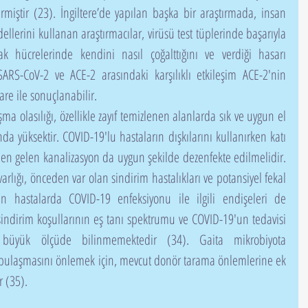
miştir (23). İngiltere’de yapılan başka bir araştırmada, insan 
llerini kullanan araştırmacılar, virüsü test tüplerinde başarıyla 
k hücrelerinde kendini nasıl çoğalttığını ve verdiği hasarı 
SARS-CoV-2 ve ACE-2 arasındaki karşılıklı etkileşim ACE-2'nin 
are ile sonuçlanabilir.
yüksektir. COVID-19'lu hastaların dışkılarını kullanırken katı 
en gelen kanalizasyon da uygun şekilde dezenfekte edilmelidir. 
lığı, önceden var olan sindirim hastalıkları ve potansiyel fekal 
an hastalarda COVID-19 enfeksiyonu ile ilgili endişeleri de 
 sindirim koşullarının eş tanı spektrumu ve COVID-19'un tedavisi 
 büyük ölçüde bilinmemektedir (34). Gaita mikrobiyota 
 bulaşmasını önlemek için, mevcut donör tarama önlemlerine ek 
 (35).