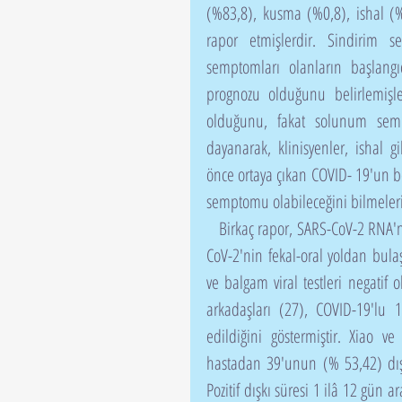
(%83,8), kusma (%0,8), ishal (%29
rapor etmişlerdir. Sindirim se
semptomları olanların başlan
prognozu olduğunu belirlemişle
olduğunu, fakat solunum sempt
dayanarak, klinisyenler, ishal
önce ortaya çıkan COVID- 19'un bel
semptomu olabileceğini bilmelerin
   Birkaç rapor, SARS-CoV-2 RNA'nın COVID-19’lu hastaların dışkısında tespit edilebildiğini, SARS-
CoV-2'nin fekal-oral yoldan bulaşa
ve balgam viral testleri negatif 
arkadaşları (27), COVID-19'lu 
edildiğini göstermiştir. Xiao v
hastadan 39'unun (% 53,42) dışkı
Pozitif dışkı süresi 1 ilâ 12 gü