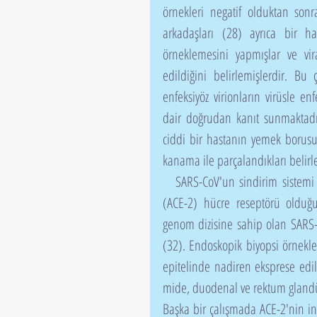
örnekleri negatif olduktan sonra
arkadaşları (28) ayrıca bir ha
örneklemesini yapmışlar ve vi
edildiğini belirlemişlerdir. Bu
enfeksiyöz virionların virüsle en
dair doğrudan kanıt sunmaktadı
ciddi bir hastanın yemek borusun
kanama ile parçalandıkları belirl
   SARS-CoV'un sindirim sistemi enfeksiyon mekanizmasının anjiyotensin dönüştürücü enzim-2 
(ACE-2) hücre reseptörü olduğu
genom dizisine sahip olan SARS-C
(32). Endoskopik biyopsi örnekler
epitelinde nadiren eksprese edil
mide, duodenal ve rektum glandüle
Başka bir çalışmada ACE-2'nin ince