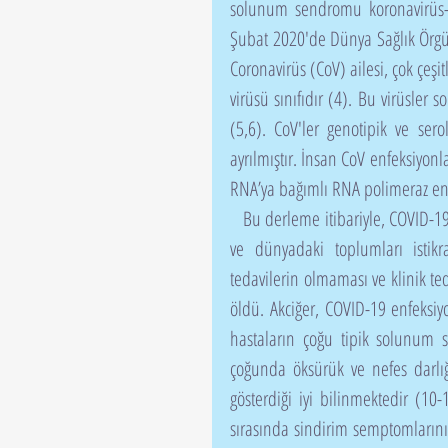
solunum sendromu koronavirüs- 
Şubat 2020'de Dünya Sağlık Örgütü
Coronavirüs (CoV) ailesi, çok çeşit
virüsü sınıfıdır (4). Bu virüsler 
(5,6). CoV'ler genotipik ve sero
ayrılmıştır. İnsan CoV enfeksiyonla
RNA’ya bağımlı RNA polimeraz enz
   Bu derleme itibariyle, COVID-19 salgını küresel sağlığı tehdit eden, küresel ekonomiyi zayıflatan 
ve dünyadaki toplumları istikrar
tedavilerin olmaması ve klinik te
öldü. Akciğer, COVID-19 enfeksi
hastaların çoğu tipik solunum s
çoğunda öksürük ve nefes darlığı
gösterdiği iyi bilinmektedir (10-
sırasında sindirim semptomlarının