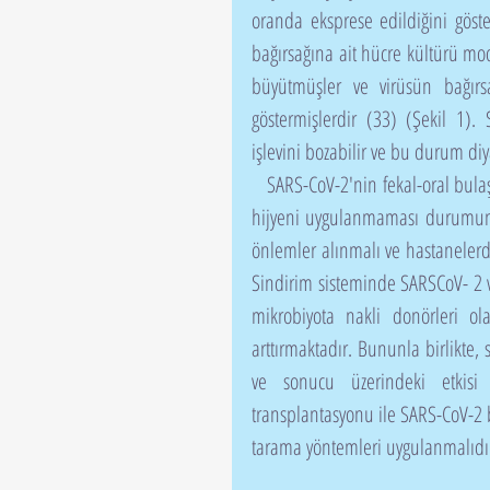
oranda eksprese edildiğini göster
bağırsağına ait hücre kültürü mode
büyütmüşler ve virüsün bağırsa
göstermişlerdir (33) (Şekil 1). 
işlevini bozabilir ve bu durum diy
   SARS-CoV-2'nin fekal-oral bulaşma olasılığı, özellikle zayıf temizlenen alanlarda sık ve uygun el 
hijyeni uygulanmaması durumunda 
önlemler alınmalı ve hastanelerd
Sindirim sisteminde SARSCoV- 2 var
mikrobiyota nakli donörleri ol
arttırmaktadır. Bununla birlikte,
ve sonucu üzerindeki etkisi
transplantasyonu ile SARS-CoV-2
tarama yöntemleri uygulanmalıdır