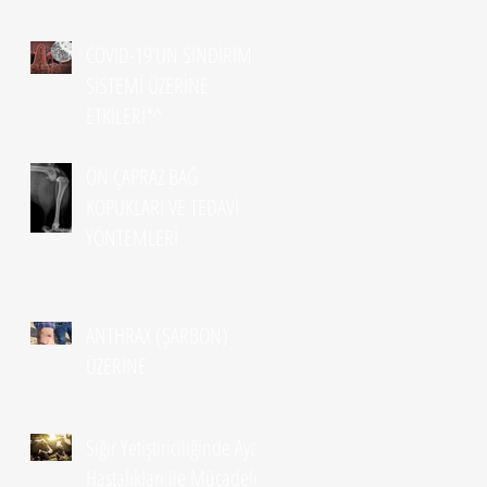
COVID-19’UN SİNDİRİM
SİSTEMİ ÜZERİNE
ETKİLERİ*^
ÖN ÇAPRAZ BAĞ
KOPUKLARI VE TEDAVİ
YÖNTEMLERİ
ANTHRAX (ŞARBON)
ÜZERİNE
Sığır Yetiştiriciliğinde Ayak
Hastalıkları ile Mücadele