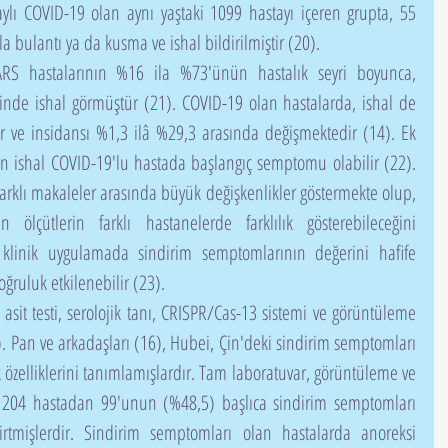
lı COVID-19 olan aynı yaştaki 1099 hastayı içeren grupta, 55 
a bulantı ya da kusma ve ishal bildirilmiştir (20).
RS hastalarının %16 ila %73'ünün hastalık seyri boyunca, 
 içinde ishal görmüştür (21). COVID-19 olan hastalarda, ishal de 
 ve insidansı %1,3 ilâ %29,3 arasında değişmektedir (14). Ek 
n ishal COVID-19'lu hastada başlangıç semptomu olabilir (22). 
farklı makaleler arasında büyük değişkenlikler göstermekte olup, 
ölçütlerin farklı hastanelerde farklılık gösterebileceğini 
 klinik uygulamada sindirim semptomlarının değerini hafife 
doğruluk etkilenebilir (23).
). Pan ve arkadaşları (16), Hubei, Çin'deki sindirim semptomları 
 özelliklerini tanımlamışlardır. Tam laboratuvar, görüntüleme ve 
u 204 hastadan 99'unun (%48,5) başlıca sindirim semptomları 
lirtmişlerdir. Sindirim semptomları olan hastalarda anoreksi 