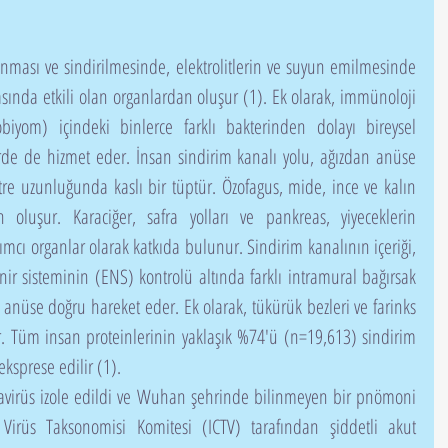
asında etkili olan organlardan oluşur (1). Ek olarak, immünoloji 
biyom) içindeki binlerce farklı bakterinden dolayı bireysel 
vlerde de hizmet eder. İnsan sindirim kanalı yolu, ağızdan anüse 
e uzunluğunda kaslı bir tüptür. Özofagus, mide, ince ve kalın 
 oluşur. Karaciğer, safra yolları ve pankreas, yiyeceklerin 
mcı organlar olarak katkıda bulunur. Sindirim kanalının içeriği, 
nir sisteminin (ENS) kontrolü altında farklı intramural bağırsak 
le anüse doğru hareket eder. Ek olarak, tükürük bezleri ve farinks 
r. Tüm insan proteinlerinin yaklaşık %74'ü (n=19,613) sindirim 
ksprese edilir (1).
 Virüs Taksonomisi Komitesi (ICTV) tarafından şiddetli akut 