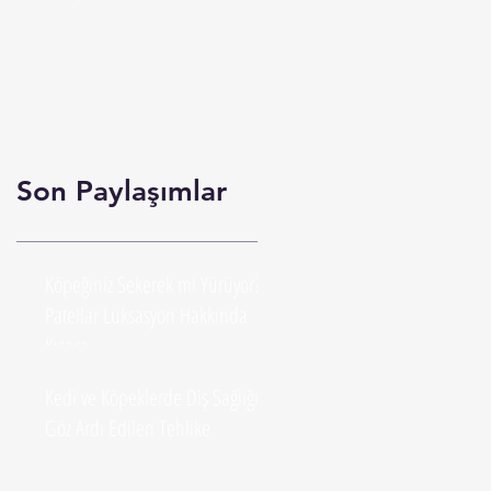
Mücadele Çok Önemlidir. Dikkate
Alınmalıdır.
Son Paylaşımlar
Köpeğiniz Sekerek mi Yürüyor?
Patellar Luksasyon Hakkında
Kısaca...
Kedi ve Köpeklerde Diş Sağlığı:
Göz Ardı Edilen Tehlike