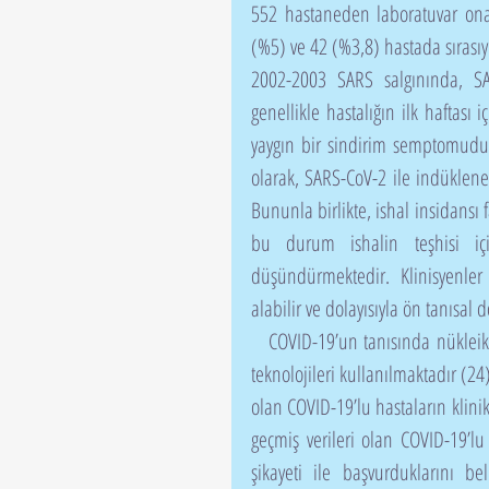
552 hastaneden laboratuvar onay
(%5) ve 42 (%3,8) hastada sırasıyl
2002-2003 SARS salgınında, SA
genellikle hastalığın ilk haftası
yaygın bir sindirim semptomudur
olarak, SARS-CoV-2 ile indüklene
Bununla birlikte, ishal insidansı 
bu durum ishalin teşhisi için 
düşündürmektedir. Klinisyenler
alabilir ve dolayısıyla ön tanısal 
   COVID-19’un tanısında nükleik asit testi, serolojik tanı, CRISPR/Cas-13 sistemi ve görüntüleme 
teknolojileri kullanılmaktadır (24
olan COVID-19’lu hastaların klinik
geçmiş verileri olan COVID-19’l
şikayeti ile başvurduklarını be