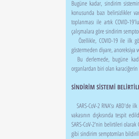
Bugüne kadar, sindirim sistemin
konusunda bazı belirsizlikler va
toplanması ile artık COVID-19'lu
çalışmalara göre sindirim sempto
   Özellikle, COVID-19 ile ilk gözlemlerde, birçok hastanın başlangıçta solunum semptomları 
göstermeden diyare, anoreksiya v
  Bu derlemede, bugüne kadar mevcut kanıtları kullanarak sindirim sistemi ile yardımcı 
organlardan biri olan karaciğerin 
SİNDİRİM SİSTEMİ BELİRTİL
   SARS-CoV-2 RNA’sı ABD'de ilk olarak mide bulantısı, kusma ve ishal belirtileri olan COVID-19 
vakasının dışkısında tespit edild
SARS-CoV-2'nin belirtileri olarak 
gibi sindirim semptomları bildiri