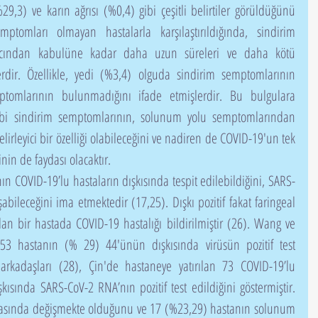
,3) ve karın ağrısı (%0,4) gibi çeşitli belirtiler görüldüğünü 
mptomları olmayan hastalarla karşılaştırıldığında, sindirim 
gıcından kabulüne kadar daha uzun süreleri ve daha kötü 
rdir. Özellikle, yedi (%3,4) olguda sindirim semptomlarının 
omlarının bulunmadığını ifade etmişlerdir. Bu bulgulara 
 gibi sindirim semptomlarının, solunum yolu semptomlarından 
irleyici bir özelliği olabileceğini ve nadiren de COVID-19'un tek 
in de faydası olacaktır.
bileceğini ima etmektedir (17,25). Dışkı pozitif fakat faringeal 
olan bir hastada COVID-19 hastalığı bildirilmiştir (26). Wang ve 
153 hastanın (% 29) 44'ünün dışkısında virüsün pozitif test 
e arkadaşları (28), Çin'de hastaneye yatırılan 73 COVID-19’lu 
sında SARS-CoV-2 RNA’nın pozitif test edildiğini göstermiştir. 
n arasında değişmekte olduğunu ve 17 (%23,29) hastanın solunum 