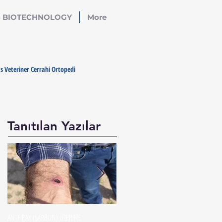
S BIOTECHNOLOGY
More
as Veteriner Cerrahi Ortopedi
Tanıtılan Yazılar
ANTHRAX (ŞARBON) ÜZERİNE
Sığır Yetiştiriciliğinde Ayak Hastalıkları ile