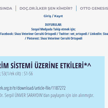
SINDA
DOÇ.DR.İLKER ŞEN KİMDİR?
OTTO GENESI
Giriş / Kayıt
DUYURULAR:
Sosyal Medyada Takip etmek için;
Facebook: Sivas Veteriner Cerrahi Ortopedi / Twitter: vet_ortopedi / LinkedIn: Siv
/ Pinterest: Sivas Veteriner Cerrahi Ortopedi
İM SİSTEMİ ÜZERİNE ETKİLERİ*^
; 53(1/ek cilt) : S1-S6
rk.org.tr/tr/download/article-file/1187272
Dr. Serpil ÜNVER SARAYDIN'dan paylaşım için izin alınmıştır.