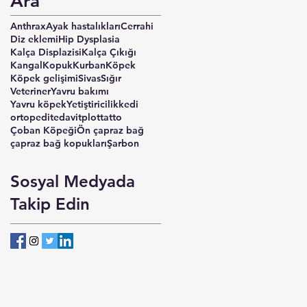
Ara
Anthrax
Ayak hastalıkları
Cerrahi
Diz eklemi
Hip Dysplasia
Kalça Displazisi
Kalça Çıkığı
Kangal
Kopuk
Kurban
Köpek
Köpek gelişimi
Sivas
Sığır
Veteriner
Yavru bakımı
Yavru köpek
Yetiştiricilik
kedi
ortopedi
tedavi
tplo
tta
tto
Çoban Köpeği
Ön çapraz bağ
çapraz bağ kopukları
Şarbon
Sosyal Medyada
Takip Edin