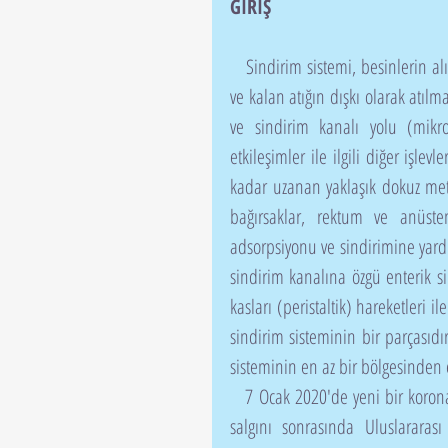
GİRİŞ
   Sindirim sistemi, besinlerin alınması ve sindirilmesinde, elektrolitlerin ve suyun emilmesinde 
ve kalan atığın dışkı olarak atılm
ve sindirim kanalı yolu (mikro
etkileşimler ile ilgili diğer işle
kadar uzanan yaklaşık dokuz metr
bağırsaklar, rektum ve anüsten
adsorpsiyonu ve sindirimine yardı
sindirim kanalına özgü enterik si
kasları (peristaltik) hareketleri i
sindirim sisteminin bir parçasıdı
sisteminin en az bir bölgesinden e
   7 Ocak 2020'de yeni bir koronavirüs izole edildi ve Wuhan şehrinde bilinmeyen bir pnömoni 
salgını sonrasında Uluslararası