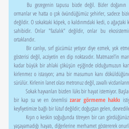
	Bu gezegenin tapusu bizde değil. Bizler doğanın efendisi değiliz. Sokaklar, parklar, 
ormanlar ve hatta o çok övündüğümüz şehirler, sadece bizim
değildir. O sokaktaki köpek, o kaldırımdaki kedi, o ağaçtaki
sahibidir. Onlar "fazlalık" değildir, onlar bu ekosist
ortaklarıdır.
	Bir canlıyı, sırf gücümüz yetiyor diye ezmek, yok etmek, dünyadan silmeye çalışmak güç 
gösterisi değil, acziyetin en dip noktasıdır. Matmazel’in mar
kadar büyük bir ahlaki çöküşün eşiğinde olduğumuzun kanıtı
kirlenmez o istasyon; ama bir masumun kanı döküldüğünde
sürülür. Kirlenin lanet olası metronuz değil, zavallı vicdanlarını
	Sokak hayvanları bizden lüks bir hayat istemiyor. Başlarını okşayacak bir el, bir kap yemek, 
bir kap su ve en önemlisi 
zarar görmeme hakkı
 ist
keyfiyetimize bağlı bir lütuf değildir; doğuştan gelen, devredil
	Kışın o keskin soğuğunda titreyen bir can gördüğünüzde, aklınıza Matmazel gelsin. Onun 
yaşayamadığı hayatı, diğerlerine merhamet göstererek onurla