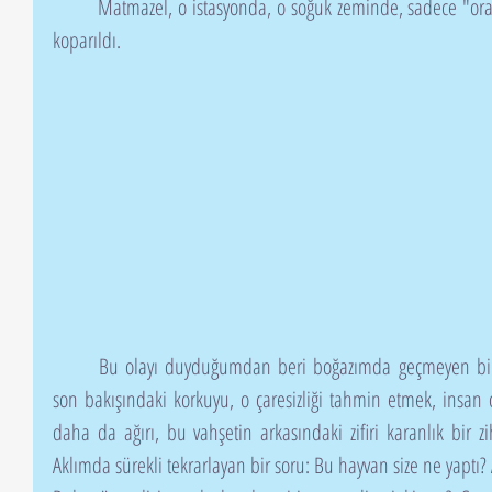
	Matmazel, o istasyonda, o soğuk zeminde, sadece "orada olduğu için" dövülerek hayattan 
koparıldı.
	Bu olayı duyduğumdan beri boğazımda geçmeyen bir düğüm var. Çünkü Matmazel’in o 
son bakışındaki korkuyu, o çaresizliği tahmin etmek, insan o
daha da ağırı, bu vahşetin arkasındaki zifiri karanlık bir zi
Aklımda sürekli tekrarlayan bir soru: Bu hayvan size ne yaptı?