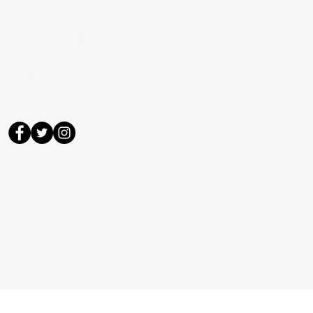
DAHA DETAYLI
BİLGİLENDİRME İÇİN
LÜTFEN BURAYA YAZIN