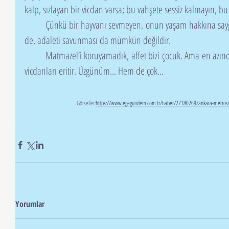
kalp, sızlayan bir vicdan varsa; bu vahşete sessiz kalmayın, bu
	Çünkü bir hayvanı sevmeyen, onun yaşam hakkına saygı duymayan birinin, insanı sevmesi 
de, adaleti savunması da mümkün değildir.
	Matmazel’i koruyamadık, affet bizi çocuk. Ama en azından senin hikayen, belki buz tutmuş 
vicdanları eritir. Üzgünüm... Hem de çok...
		Görseller:
https://www.egegundem.com.tr/haber/27180269/ankara-metrosunda
Yorumlar