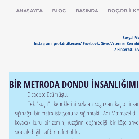
ANASAYFA
BLOG
BASINDA
DOÇ.DR.İLKE
Sosyal Me
Instagram: prof.dr.ilkersen/ Facebook: Sivas Veteriner Cerrahi
/ Pinterest: Si
BİR METRODA DONDU İNSANLIĞIMI
	O sadece üşümüştü.
	Tek "suçu", kemiklerini sızlatan soğuktan kaçıp, insan denen varlığın inşa ettiği o beton 
sığınağa, bir metro istasyonuna sığınmaktı. Adı Matmazel'di. B
koyacak kuru bir zemin, rüzgârın değmediği bir köşe arıyo
sıcaklık değil, saf bir nefret oldu.