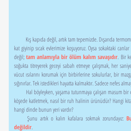
	Kış kapıda değil, artık tam tepemizde. Dışarıda termometreler eksileri gösterirken, bizler kat 
kat giyinip sıcak evlerimize koşuyoruz. Oysa sokaktaki canlar 
değil; 
tam anlamıyla bir ölüm kalım savaşıdır
. Bir k
soğukta titreyerek geceyi sabah etmeye çalışmak, her saniye
vücut ısılarını korumak için birbirlerine sokulurlar, bir maz
sığınırlar. Tek istedikleri hayatta kalmaktır. Sadece nefes al
	Hal böyleyken, yaşama tutunmaya çalışan masum bir cana el kaldırabilmek, onu sığındığı 
köşede katletmek, nasıl bir ruh halinin ürünüdür? Hangi kit
hangi dinde bunun yeri vardır?
	Şunu artık o kalın kafalara sokmak zorundayız: 
B
değildir
.