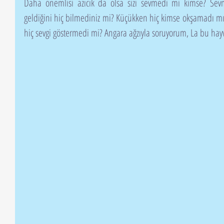
Daha önemlisi azıcık da olsa sizi sevmedi mi kimse? Se
geldiğini hiç bilmediniz mi? Küçükken hiç kimse okşamadı mı 
hiç sevgi göstermedi mi? Angara ağzıyla soruyorum, La bu hayv