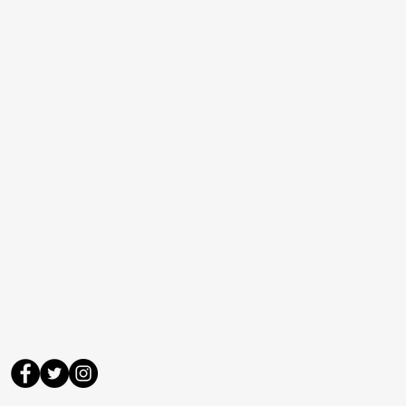
BANA ULAŞIN
DAHA DETAYLI
BİLGİLENDİRME İÇİN
LÜTFEN BURAYA YAZIN